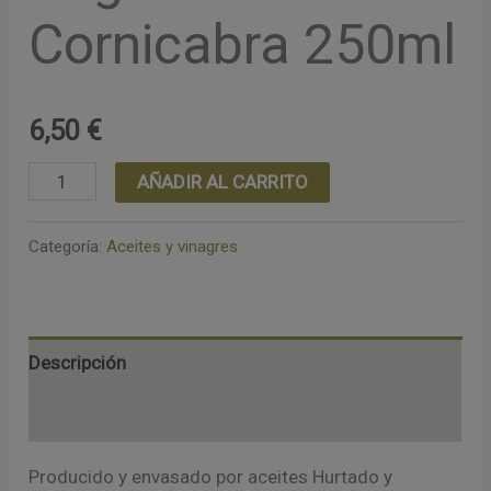
Cornicabra 250ml
6,50
€
Aceite
AÑADIR AL CARRITO
de
oliva
Categoría:
Aceites y vinagres
Virgen
Extra
Cornicabra
Descripción
250ml
Valoraciones (0)
cantidad
Producido y envasado por aceites Hurtado y