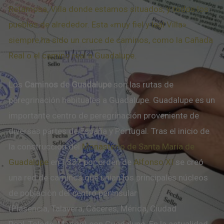
Retamosa, Villa donde estamos situados, y todos los
pueblos de alrededor. Esta «muy fiel y leal Villa»
siempre ha sido un cruce de caminos, como la Cañada
Real o el camino real a Guadalupe.
Los
Caminos de Guadalupe
son las rutas de
peregrinación habituales a Guadalupe. Guadalupe es un
importante centro de peregrinación proveniente de
diversas partes de España y Portugal. Tras el inicio de
la construcción del
Monasterio de Santa María de
Guadalupe
en 1337 por orden de
Alfonso XI
se creó
una red de caminos que unían los principales núcleos
de población del centro peninsular
(Plasencia, Talavera, Cáceres, Mérida, Ciudad