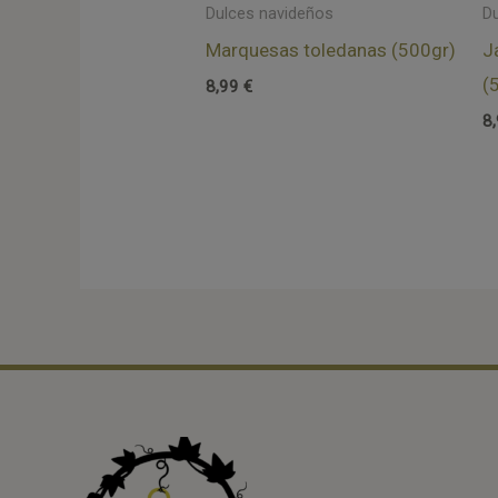
Dulces navideños
D
Marquesas toledanas (500gr)
J
(
8,99
€
8