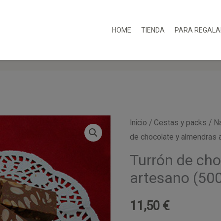
HOME
TIENDA
PARA REGALA
Inicio
/
Cestas y packs
/
N
de chocolate y almendras 
Turrón de cho
artesano (500
11,50
€