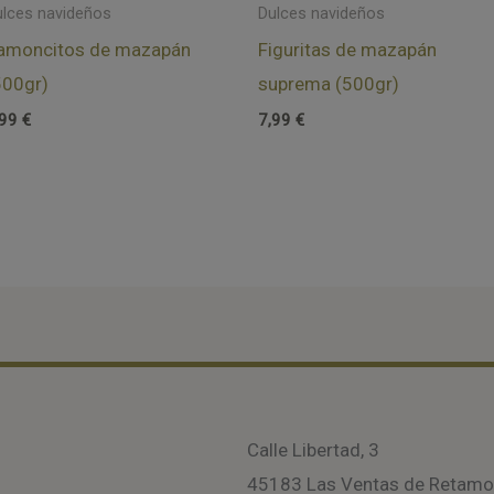
ulces navideños
Dulces navideños
amoncitos de mazapán
Figuritas de mazapán
500gr)
suprema (500gr)
,99
€
7,99
€
Calle Libertad, 3
45183 Las Ventas de Retam