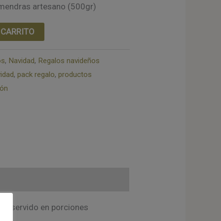
lmendras artesano (500gr)
 CARRITO
os
,
Navidad
,
Regalos navideños
idad
,
pack regalo
,
productos
rón
as, servido en porciones