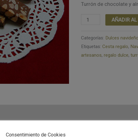
Turrón de chocolate y a
Turrón
AÑADIR AL
de
chocolate
Categorías:
Dulces navideñ
Etiquetas:
Cesta regalo
,
Nav
y
artesanos
,
regalo dulce
,
tur
almendras
artesano
(500gr)
cantidad
rtesano (500gr): Delicioso turrón de chocolate con almendr
Consentimiento de Cookies