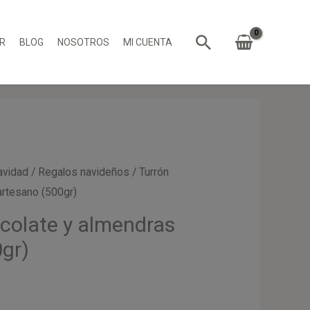
Buscar
R
BLOG
NOSOTROS
MI CUENTA
avidad
/
Regalos navideños
/ Turrón
artesano (500gr)
colate y almendras
gr)