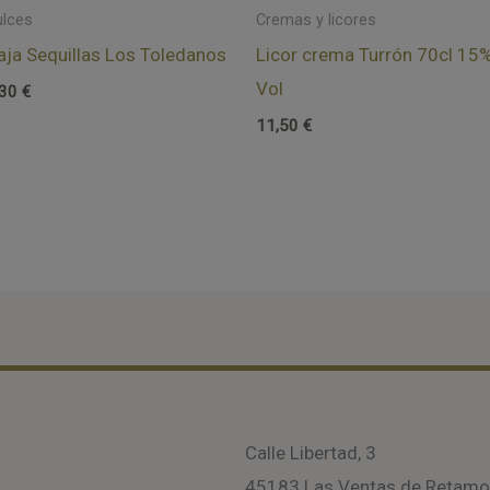
ulces
Cremas y licores
aja Sequillas Los Toledanos
Licor crema Turrón 70cl 15
Vol
,30
€
11,50
€
Calle Libertad, 3
45183 Las Ventas de Retam