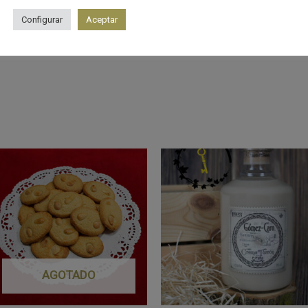
las maltas caramelizadas.
Configurar
Aceptar
s
AGOTADO