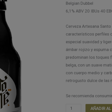
Belgian Dubbel
6,1% ABV 20 IBUs 40 EB
Cerveza Artesana Santo 
característicos perfiles
especial suavidad y liger
ámbar rojizo y espuma c
predominan los toques fl
belga, con un suave mati
con cuerpo medio y carb
retrogusto dulce de las
Se recomienda consumir
Cerveza
AÑADIR AL