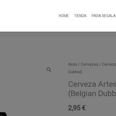
HOME
TIENDA
PARA REGALA
Inicio
/
Cervezas
/ Cerveza
Dubbel)
Cerveza Arte
(Belgian Dubb
2,95
€