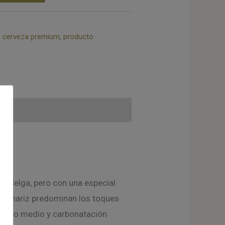
,
cerveza premium
,
producto
el Belga, pero con una especial
, en nariz predominan los toques
cuerpo medio y carbonatación