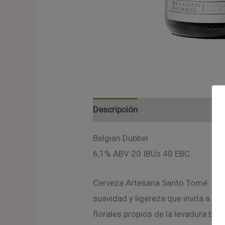
Descripción
Valoraciones (0)
Belgian Dubbel
6,1% ABV 20 IBUs 40 EBC
Cerveza Artesana Santo Tomé. Cerve
suavidad y ligereza que invita a r
florales propios de la levadura be