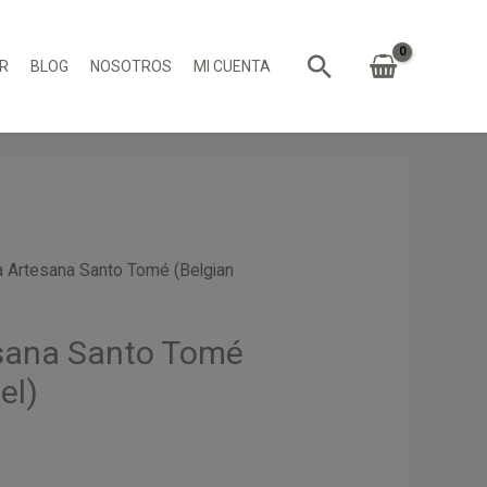
Buscar
R
BLOG
NOSOTROS
MI CUENTA
 Artesana Santo Tomé (Belgian
sana Santo Tomé
el)