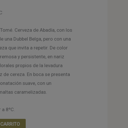
C
Tomé. Cerveza de Abadía, con los
 de una Dubbel Belga, pero con una
eza que invita a repetir. De color
remosa y persistente, en nariz
orales propios de la levadura
z de cereza. En boca se presenta
onatación suave, con un
 maltas caramelizadas.
 a 8ºC.
 CARRITO