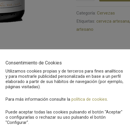
Artesana
Santo
Categoría:
Cervezas
Etiquetas:
cerveza artesana
Tomé
artesano
(Belgian
Dubbel)
cantidad
Consentimiento de Cookies
Utilizamos cookies propias y de terceros para fines analíticos
y para mostrarle publicidad personalizada en base a un perfil
elaborado a partir de sus hábitos de navegación (por ejemplo,
páginas visitadas).
Para más información consulte la
política de cookies
.
za de Abadía, con los característicos perfiles de una Dubb
Puede aceptar todas las cookies pulsando el botón "Aceptar"
epetir. De color ámbar rojizo y espuma cremosa y persistente
o configurarlas o rechazar su uso pulsando el botón
"Configurar".
lga, con un suave matiz de cereza. En boca se presenta con 