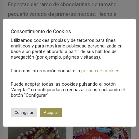
Espectacular ramo de chocolatinas de tamaño
pequeño variado de primeras marcas. Hecho a
mano. Un regalo original y único para cualquier
Consentimiento de Cookies
ocasión.
Utilizamos cookies propias y de terceros para fines
analíticos y para mostrarle publicidad personalizada en
El producto puede variar según la disponibilidad de
base a un perfil elaborado a partir de sus hábitos de
navegación (por ejemplo, páginas visitadas).
chocolatinas, nunca disminuyendo el valor del
producto.
Para más información consulte la
política de cookies
.
Puede aceptar todas las cookies pulsando el botón
"Aceptar" o configurarlas o rechazar su uso pulsando el
botón "Configurar".
Productos relacionados
Configurar
Aceptar