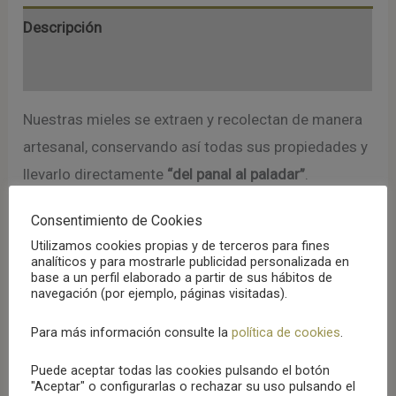
cantidad
Descripción
Valoraciones (0)
Nuestras mieles se extraen y recolectan de manera
artesanal, conservando así todas sus propiedades y
llevarlo directamente
“del panal al paladar”
.
Consentimiento de Cookies
Miel de eucalipto de Toledo 400gr
natural
Utilizamos cookies propias y de terceros para fines
procedente de los montes de Toledo.
analíticos y para mostrarle publicidad personalizada en
base a un perfil elaborado a partir de sus hábitos de
navegación (por ejemplo, páginas visitadas).
La
miel de eucalipto
tiene color tostado. Indicada
para la garganta gracias a su composición rica en
Para más información consulte la
política de cookies
.
taninos.
Puede aceptar todas las cookies pulsando el botón
"Aceptar" o configurarlas o rechazar su uso pulsando el