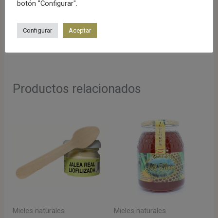
botón "Configurar".
ZONA DE PRODUCCIÓN:
Configurar
Aceptar
-Montes de Toledo. Producido en
España.
Productos relacionados
Mieles naturales
Mieles naturales