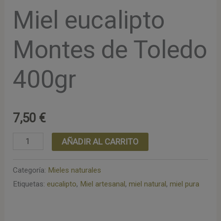
Miel eucalipto
Montes de Toledo
400gr
7,50
€
Miel
AÑADIR AL CARRITO
eucalipto
Montes
Categoría:
Mieles naturales
Etiquetas:
eucalipto
,
Miel artesanal
,
miel natural
,
miel pura
de
Toledo
400gr