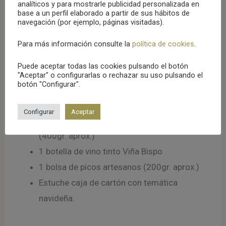
analíticos y para mostrarle publicidad personalizada en
1 Chorizo de ciervo de (300gr aprox.)
base a un perfil elaborado a partir de sus hábitos de
navegación (por ejemplo, páginas visitadas).
1 Vela blanca de cebo ibérico de Guijuelo
(400gr aprox.)
Para más información consulte la
política de cookies
.
1 crema de queso de cabra con cebolla
Puede aceptar todas las cookies pulsando el botón
caramelizada y aceite de oliva virgen extra.
"Aceptar" o configurarlas o rechazar su uso pulsando el
botón "Configurar".
1 caja de figuritas de mazapán toledano
artesano (400gr. aprox.)
Configurar
Aceptar
1 caja de turrón variado toledano artesano
(400gr. aprox.)
1 botella de vino tinto Viña Bispo
1 bolsa de picos artesanos (200gr. aprox.)
Estuche caja de cartón con temática
navideña.