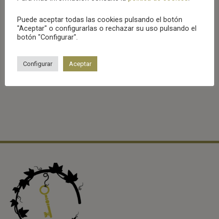
Puede aceptar todas las cookies pulsando el botón
"Aceptar" o configurarlas o rechazar su uso pulsando el
botón "Configurar".
Cestas y packs
Cesta personalizada mediana
Configurar
Aceptar
10,00
€