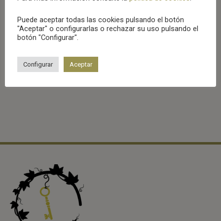
Puede aceptar todas las cookies pulsando el botón
"Aceptar" o configurarlas o rechazar su uso pulsando el
botón "Configurar".
Dulces navideños
Mazapán artesano de Toledo (500gr)
Configurar
Aceptar
8,99
€